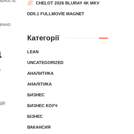
льность
CHELOT 2026 BLURAY 4K MKV
DD5.1 FULLMOV𝗂E MAGNET
бенно
Категорії
а
LEAN
UNCATEGORIZED
о
АНАЛИТИКА
АНАЛІТИКА
БИЗНЕС
где
БИЗНЕС КОУЧ
БІЗНЕС
ВАКАНСИЯ