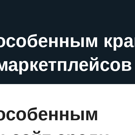
 особенным кр
 маркетплейсов
 особенным