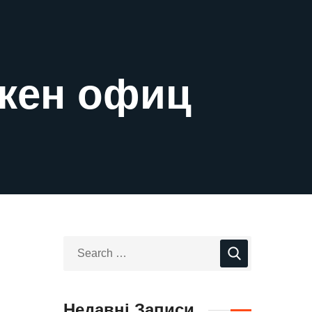
акен офиц
Недавні Записи