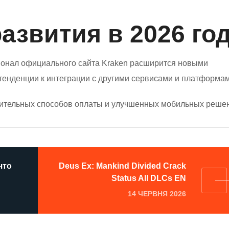
азвития в 2026 го
ционал официального сайта Kraken расширится новыми
тенденции к интеграции с другими сервисами и платформам
ительных способов оплаты и улучшенных мобильных решен
что
Deus Ex: Mankind Divided Crack
Status All DLCs EN
14 ЧЕРВНЯ 2026