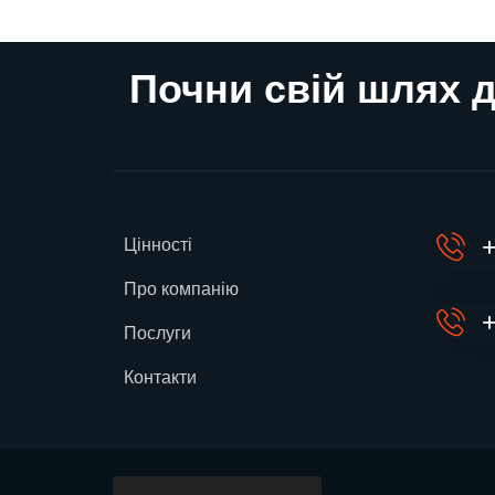
Почни свій шлях д
+
Цінності
Про компанію
+
Послуги
Контакти