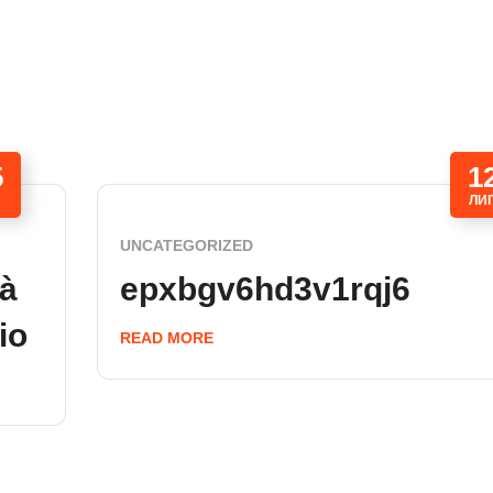
5
1
ЛИ
UNCATEGORIZED
tà
epxbgv6hd3v1rqj6
io
READ MORE