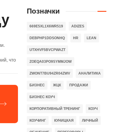
Позначки
ду
669E5XL1X6WR519
ADIZES
DEBPHP1DDSONHQ
HR
LEAN
и.
UTXHVF5BVCPWAZT
ий, что
ZOEQA03PO9SYMMJOW
ZWONT7BU94ZR04ZWV
АНАЛИТИКА
БИЗНЕС
ЖЦК
ПРОДАЖИ
БИЗНЕС КОУЧ
КОРПОРАТИВНЫЙ ТРЕНИНГ
КОУЧ
КОУЧИНГ
КУНИЦКАЯ
ЛИЧНЫЙ