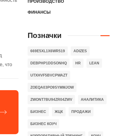
инность
ПРОИЗВОДСТВО
ФИНАНСЫ
Позначки
669E5XL1X6WR519
ADIZES
д
DEBPHP1DDSONHQ
HR
LEAN
е, что
UTXHVF5BVCPWAZT
ZOEQA03PO9SYMMJOW
ZWONT7BU94ZR04ZWV
АНАЛИТИКА
БИЗНЕС
ЖЦК
ПРОДАЖИ
БИЗНЕС КОУЧ