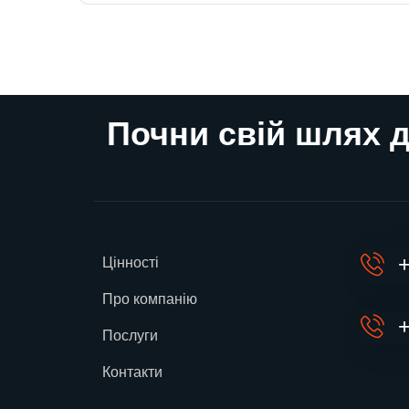
Почни свій шлях д
+
Цінності
Про компанію
+
Послуги
Контакти