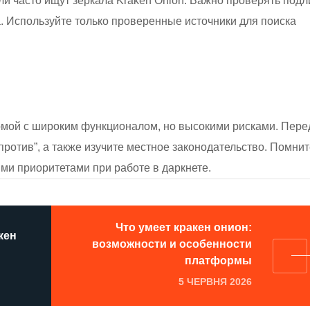
ли часто ищут зеркала Kraken Onion. Важно проверять подл
. Используйте только проверенные источники для поиска
рмой с широким функционалом, но высокими рисками. Пере
против”, а также изучите местное законодательство. Помнит
ми приоритетами при работе в даркнете.
Что умеет кракен онион:
кен
возможности и особенности
платформы
5 ЧЕРВНЯ 2026