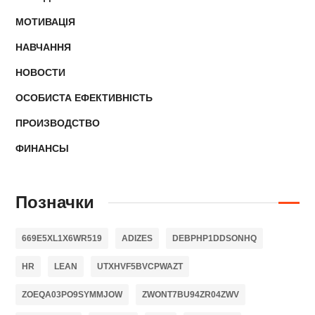
МОТИВАЦІЯ
НАВЧАННЯ
НОВОСТИ
ОСОБИСТА ЕФЕКТИВНІСТЬ
ПРОИЗВОДСТВО
ФИНАНСЫ
Позначки
669E5XL1X6WR519
ADIZES
DEBPHP1DDSONHQ
HR
LEAN
UTXHVF5BVCPWAZT
ZOEQA03PO9SYMMJOW
ZWONT7BU94ZR04ZWV