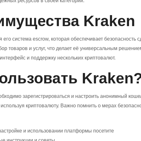
ежных ресурсов в своей категории.
имущества Kraken
 его система escrow, которая обеспечивает безопасность с
ор товаров и услуг, что делает её универсальным решение
 интерфейс и поддержку нескольких криптовалют.
пользовать Kraken
обходимо зарегистрироваться и настроить анонимный коше
 используя криптовалюту. Важно помнить о мерах безопасн
настройке и использовании платформы посетите
ые инструкции и советы.