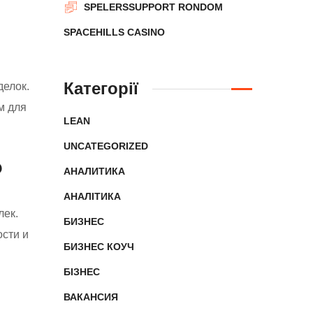
SPELERSSUPPORT RONDOM
SPACEHILLS CASINO
Категорії
делок.
м для
LEAN
UNCATEGORIZED
?
АНАЛИТИКА
АНАЛІТИКА
лек.
БИЗНЕС
ости и
БИЗНЕС КОУЧ
БІЗНЕС
ВАКАНСИЯ