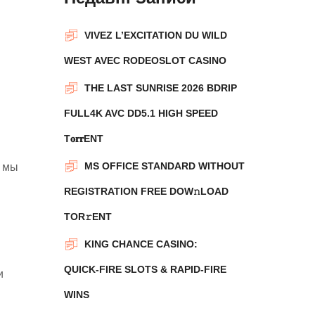
VIVEZ L’EXCITATION DU WILD
WEST AVEC RODEOSLOT CASINO
THE LAST SUNRISE 2026 BDRIP
FULL4K AVC DD5.1 HIGH SPEED
T𝐨𝐫𝐫ENT
MS OFFICE STANDARD WITHOUT
е мы
REGISTRATION FRЕЕ DOW𝚗LOAD
TОR𝚛ENT
KING CHANCE CASINO:
QUICK‑FIRE SLOTS & RAPID‑FIRE
и
WINS