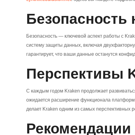
Безопасность 
Безопасность — ключевой аспект работы с Kra
систему защиты данных, включая двухфакторну
гарантирует, что ваши данные останутся конф
Перспективы K
С каждым годом Kraken продолжает развиватьс
ожидается расширение функционала платформы,
делает Kraken одним из самых перспективных 
Рекомендации 