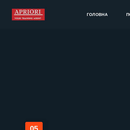
ГОЛОВНА
П
05