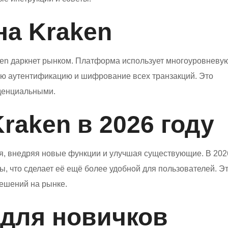
на Kraken
ken даркнет рынком. Платформа использует многоуровневу
ю аутентификацию и шифрование всех транзакций. Это
иденциальными.
raken в 2026 году
я, внедряя новые функции и улучшая существующие. В 202
 что сделает её ещё более удобной для пользователей. Э
решений на рынке.
для новичков