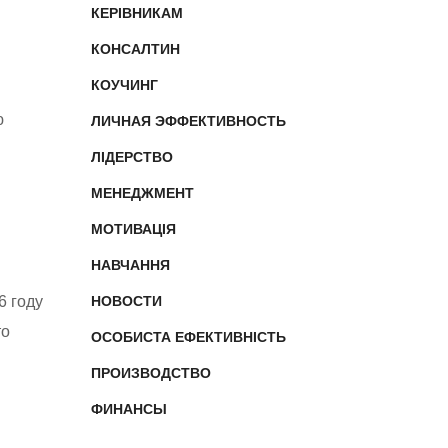
КЕРІВНИКАМ
КОНСАЛТИН
КОУЧИНГ
ю
ЛИЧНАЯ ЭФФЕКТИВНОСТЬ
ЛІДЕРСТВО
МЕНЕДЖМЕНТ
МОТИВАЦІЯ
НАВЧАННЯ
6 году
НОВОСТИ
то
ОСОБИСТА ЕФЕКТИВНІСТЬ
ПРОИЗВОДСТВО
ФИНАНСЫ