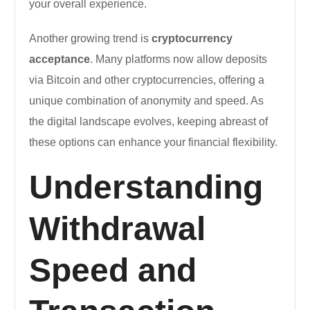
your overall experience.
Another growing trend is
cryptocurrency
acceptance
. Many platforms now allow deposits
via Bitcoin and other cryptocurrencies, offering a
unique combination of anonymity and speed. As
the digital landscape evolves, keeping abreast of
these options can enhance your financial flexibility.
Understanding
Withdrawal
Speed and