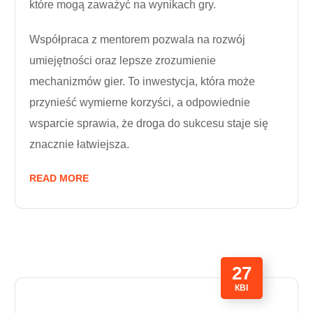
które mogą zaważyć na wynikach gry.
Współpraca z mentorem pozwala na rozwój
umiejętności oraz lepsze zrozumienie
mechanizmów gier. To inwestycja, która może
przynieść wymierne korzyści, a odpowiednie
wsparcie sprawia, że droga do sukcesu staje się
znacznie łatwiejsza.
READ MORE
27
КВІ