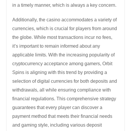
in a timely manner, which is always a key concern.
Additionally, the casino accommodates a variety of
currencies, which is crucial for players from around
the globe. While most transactions incur no fees,
it’s important to remain informed about any
applicable limits. With the increasing popularity of
cryptocurrency acceptance among gamers, Orbit
Spins is aligning with this trend by providing a
selection of digital currencies for both deposits and
withdrawals, all while ensuring compliance with
financial regulations. This comprehensive strategy
guarantees that every player can discover a
payment method that meets their financial needs
and gaming style, including various deposit