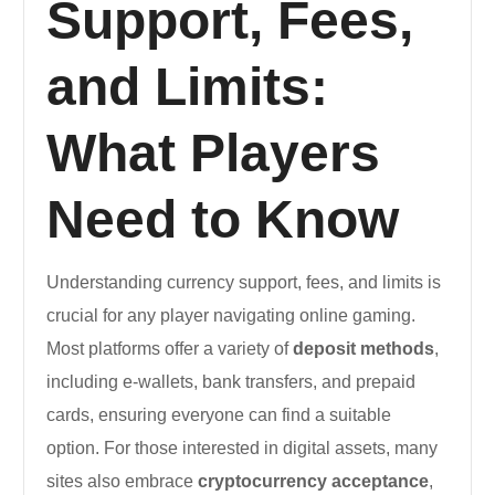
Support, Fees,
and Limits:
What Players
Need to Know
Understanding currency support, fees, and limits is
crucial for any player navigating online gaming.
Most platforms offer a variety of
deposit methods
,
including e-wallets, bank transfers, and prepaid
cards, ensuring everyone can find a suitable
option. For those interested in digital assets, many
sites also embrace
cryptocurrency acceptance
,