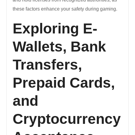
these factors enhance your safety during gaming.
Exploring E-
Wallets, Bank
Transfers,
Prepaid Cards,
and
Cryptocurrency