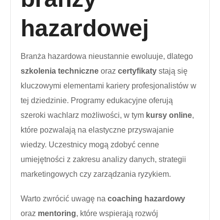
hazardowej
Branża hazardowa nieustannie ewoluuje, dlatego
szkolenia techniczne
oraz
certyfikaty
stają się
kluczowymi elementami kariery profesjonalistów w
tej dziedzinie. Programy edukacyjne oferują
szeroki wachlarz możliwości, w tym
kursy online
,
które pozwalają na elastyczne przyswajanie
wiedzy. Uczestnicy mogą zdobyć cenne
umiejętności z zakresu analizy danych, strategii
marketingowych czy zarządzania ryzykiem.
Warto zwrócić uwagę na
coaching hazardowy
oraz
mentoring
, które wspierają rozwój