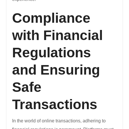
Compliance
with Financial
Regulations
and Ensuring
Safe
Transactions
In the world of online transactions, adhering to