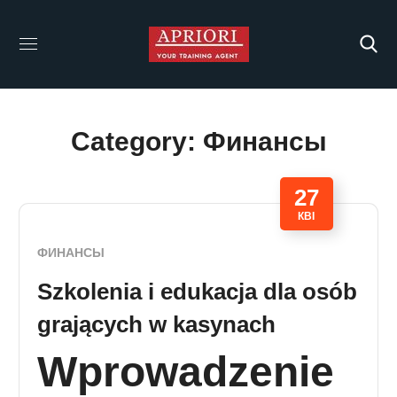
Category: Финансы
27
КВІ
ФИНАНСЫ
Szkolenia i edukacja dla osób
grających w kasynach
Wprowadzenie