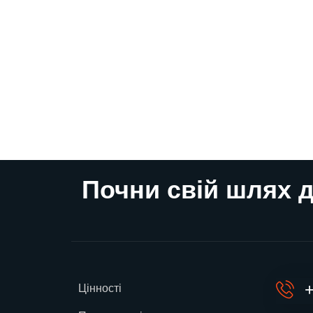
Почни свій шлях д
+
Цінності