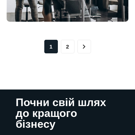
1
2
Почни свій шлях
до кращого
бізнесу