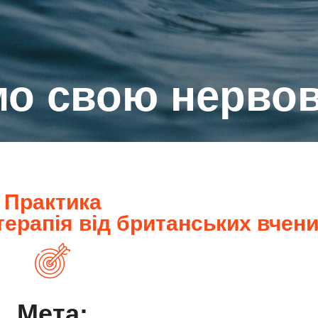
мо свою нервов
Практика
терапія від британських вчен
Мета: