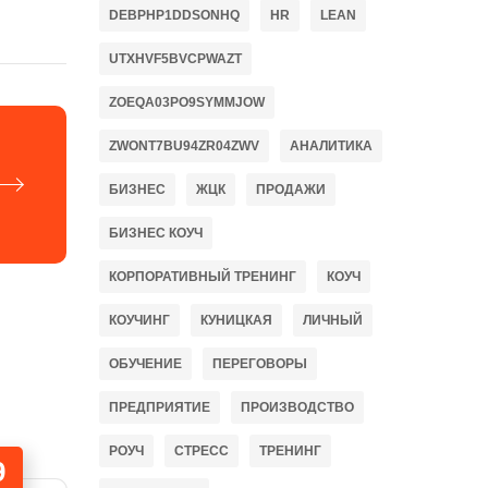
DEBPHP1DDSONHQ
HR
LEAN
UTXHVF5BVCPWAZT
ZOEQA03PO9SYMMJOW
ZWONT7BU94ZR04ZWV
АНАЛИТИКА
БИЗНЕС
ЖЦК
ПРОДАЖИ
БИЗНЕС КОУЧ
КОРПОРАТИВНЫЙ ТРЕНИНГ
КОУЧ
КОУЧИНГ
КУНИЦКАЯ
ЛИЧНЫЙ
ОБУЧЕНИЕ
ПЕРЕГОВОРЫ
ПРЕДПРИЯТИЕ
ПРОИЗВОДСТВО
РОУЧ
СТРЕСС
ТРЕНИНГ
9