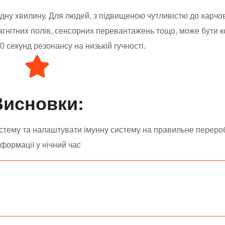
дну хвилину. Для людей, з підвищеною чутливістю до харчо
магнітних полів, сенсорних перевантажень тощо, може бути 
 секунд резонансу на низькій гучності.
Висновки:
истему та налаштувати імунну систему на правильне переро
нформації у нічний час