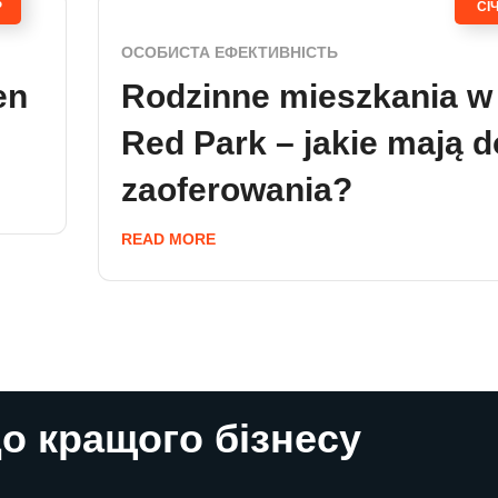
Р
СІ
ОСОБИСТА ЕФЕКТИВНІСТЬ
en
Rodzinne mieszkania w
Red Park – jakie mają d
zaoferowania?
READ MORE
о кращого бізнесу