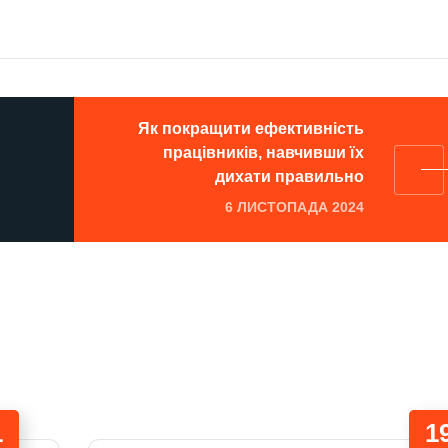
Як покращити ефективність
працівників, навчивши їх
дихати правильно
6 ЛИСТОПАДА 2024
1
1