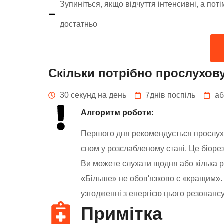
Зупиніться, якщо відчуття інтенсивні, а поті
достатньо
Скільки потрібно прослухову
30 секунд на день
7днів поспіль
аб
Алгоритм роботи:
Першого дня рекомендується прослухат
сном у розслабленому стані. Це біорез
Ви можете слухати щодня або кілька р
«Більше» не обов'язково є «кращим». 
узгодженні з енергією цього резонансу
Примітка