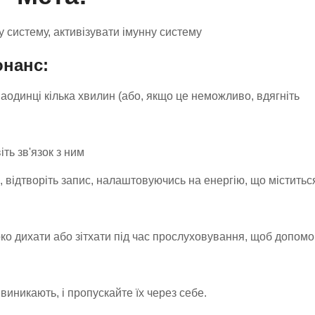
у систему, активізувати імунну систему
онанс:
наодинці кілька хвилин (або, якщо це неможливо, вдягніть
ть зв'язок з ним
, відтворіть запис, налаштовуючись на енергію, що міститьс
ко дихати або зітхати під час прослуховування, щоб допомо
 виникають, і пропускайте їх через себе.