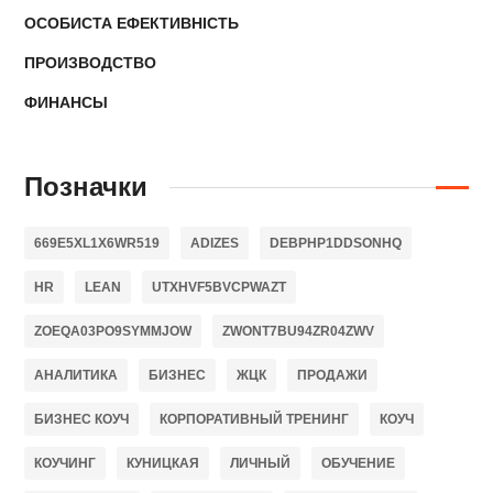
ОСОБИСТА ЕФЕКТИВНІСТЬ
ПРОИЗВОДСТВО
ФИНАНСЫ
Позначки
669E5XL1X6WR519
ADIZES
DEBPHP1DDSONHQ
HR
LEAN
UTXHVF5BVCPWAZT
ZOEQA03PO9SYMMJOW
ZWONT7BU94ZR04ZWV
АНАЛИТИКА
БИЗНЕС
ЖЦК
ПРОДАЖИ
БИЗНЕС КОУЧ
КОРПОРАТИВНЫЙ ТРЕНИНГ
КОУЧ
КОУЧИНГ
КУНИЦКАЯ
ЛИЧНЫЙ
ОБУЧЕНИЕ